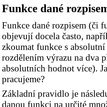
Funkce dané rozpise
Funkce dané rozpisem (či f
objevují docela často, např
zkoumat funkce s absolutní h
rozdělením výrazu na dva př
absolutních hodnot více). 
pracujeme?
Základní pravidlo je násled
danou funkci na určité mn