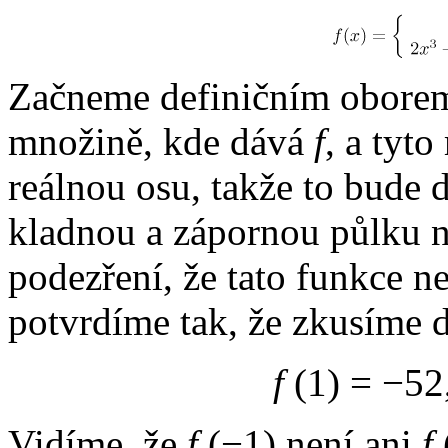
Začneme definičním oborem
množině, kde dává
f
, a tyto
reálnou osu, takže to bude 
kladnou a zápornou půlku 
podezření, že tato funkce n
potvrdíme tak, že zkusíme 
f
(1) = −
Vidíme, že
f
(−1)
není ani
f