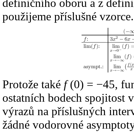
definičního oboru a z defin
použijeme příslušné vzorce.
Protože také
f
(0) = −45,
fun
ostatních bodech spojitost v
výrazů na příslušných inte
žádné vodorovné asymptoty