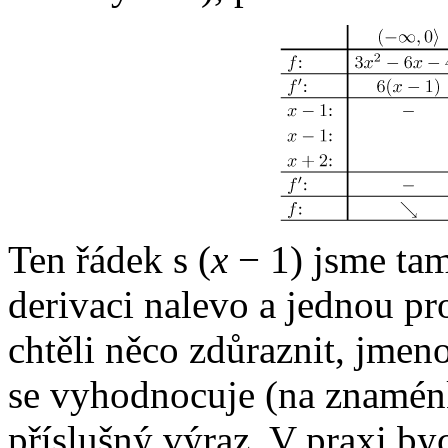
Ten řádek s
(
x
− 1)
jsme tam
derivaci nalevo a jednou pr
chtěli něco zdůraznit, jmeno
se vyhodnocuje (na znaménko
příslušný výraz. V praxi b