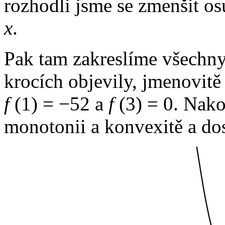
rozhodli jsme se zmenšit o
x
.
Pak tam zakreslíme všechny 
krocích objevily, jmenovit
f
(1) = −52
a
f
(3) = 0.
Nakon
monotonii a konvexitě a do