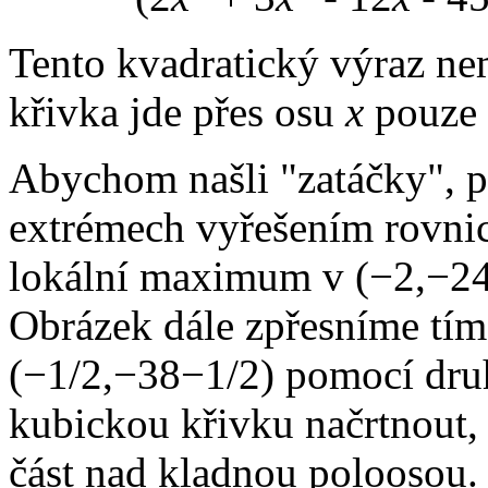
Tento kvadratický výraz ne
křivka jde přes osu
x
pouze 
Abychom našli "zatáčky", p
extrémech vyřešením rovni
lokální maximum v
(−2,−2
Obrázek dále zpřesníme tím
(−1/2,−38−1/2)
pomocí druh
kubickou křivku načrtnout, 
část nad kladnou poloosou.