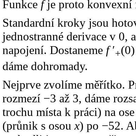
Funkce
f
je proto konvexní
Standardní kroky jsou hotov
jednostranné derivace v 0, 
napojení. Dostaneme
f
′
(0)
+
dáme dohromady.
Nejprve zvolíme měřítko. 
rozmezí −3 až 3, dáme rozs
trochu místa k práci) na os
(průnik s osou
x
) po −52. 