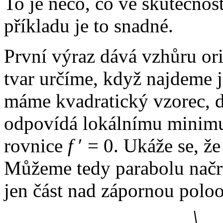
To je něco, co ve skutečnost
příkladu je to snadné.
První výraz dává vzhůru ori
tvar určíme, když najdeme j
máme kvadratický vzorec,
odpovídá lokálnímu minimu
rovnice
f
′ = 0.
Ukáže se, že
Můžeme tedy parabolu načrt
jen část nad zápornou polo