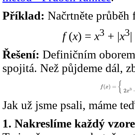
Příklad:
Načrtněte průběh 
3
3
f
(
x
) =
x
+ |
x
|
Řešení:
Definičním oborem j
spojitá. Než půjdeme dál, z
Jak už jsme psali, máme teď
1. Nakreslíme každý vzore