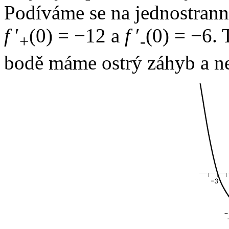
Podíváme se na jednostrann
f
′
(0) = −12
a
f
′
(0) = −6.
T
+
-
bodě máme ostrý záhyb a ne