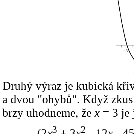
Druhý výraz je kubická kři
a dvou "ohybů". Když zkusí
brzy uhodneme, že
x
= 3
je 
3
2
(2
x
+ 3
x
- 12
x
- 45