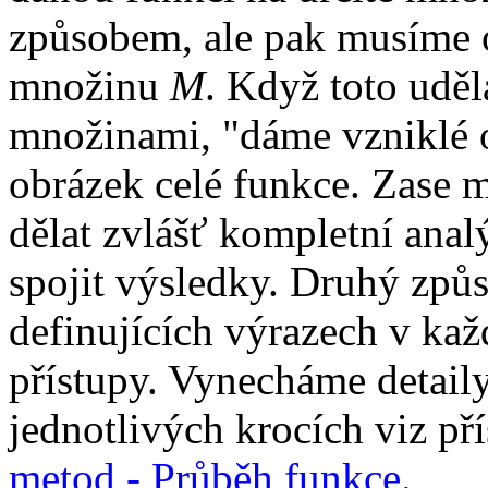
způsobem, ale pak musíme 
množinu
M
. Když toto udě
množinami, "dáme vzniklé 
obrázek celé funkce. Zase 
dělat zvlášť kompletní anal
spojit výsledky. Druhý způ
definujících výrazech v k
přístupy. Vynecháme detaily
jednotlivých krocích viz pří
metod - Průběh funkce
.