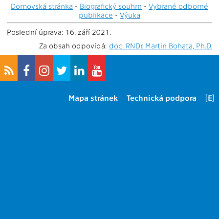
Domovská stránka
-
Biografický souhrn
-
Vybrané odborné
publikace
-
Výuka
Poslední úprava: 16. září 2021.
Za obsah odpovídá:
doc. RNDr. Martin Bohata, Ph.D.
Mapa stránek
Technická podpora
[E]