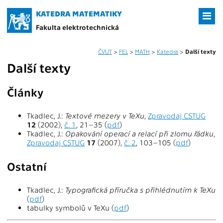
KATEDRA MATEMATIKY
Fakulta elektrotechnická
ČVUT
>
FEL
>
MATH
>
Katedra
>
Další texty
Další texty
Články
Tkadlec, J.:
Textové mezery v TeXu
,
Zpravodaj CSTUG
12
(2002),
č. 1
, 21–35 (
pdf
)
Tkadlec, J.:
Opakování operací a relací při zlomu řádku
,
Zpravodaj CSTUG
17
(2007),
č. 2
, 103–105 (
pdf
)
Ostatní
Tkadlec, J.:
Typografická příručka s přihlédnutím k TeXu
(
pdf
)
tabulky symbolů v TeXu (
pdf
)