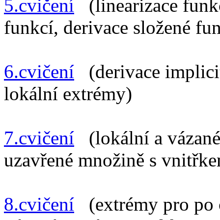
5.cvičení
(linearizace funkc
funkcí, derivace složené fun
6.cvičení
(derivace implici
lokální extrémy)
7.cvičení
(lokální a vázané
uzavřené množině s vnitřk
8.cvičení
(extrémy pro po č