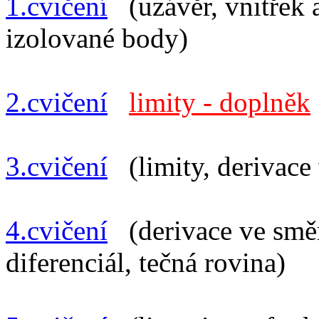
1.cvičení
(uzávěr, vnitřek 
izolované body)
2.cvičení
limity - doplněk
3.cvičení
(limity, derivace
4.cvičení
(derivace ve směru
diferenciál, tečná rovina)