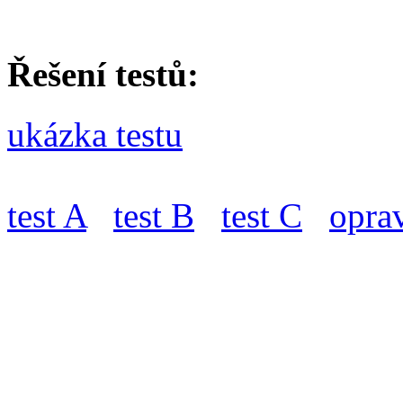
Řešení testů:
ukázka testu
test A
test B
test C
oprav