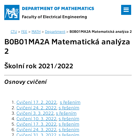
DEPARTMENT OF MATHEMATICS
Faculty of Electrical Engineering
CTU
>
FEE
>
MATH
>
Department
>
B0B01MA2A Matematická analýza 2
B0B01MA2A Matematická analýza
2
Školní rok 2021/2022
Osnovy cvičení
Cvičení 17. 2. 2022
,
s řešením
Cvičení 24. 2. 2022
,
s řešením
Cvičení 3. 3. 2022
,
s řešením
Cvičení 10. 3. 2022
,
s řešením
Cvičení 17. 3. 2022
,
s řešením
Cvičení 24. 3. 2022
,
s řešením
Cvičení 31. 3. 2022
,
s řešením